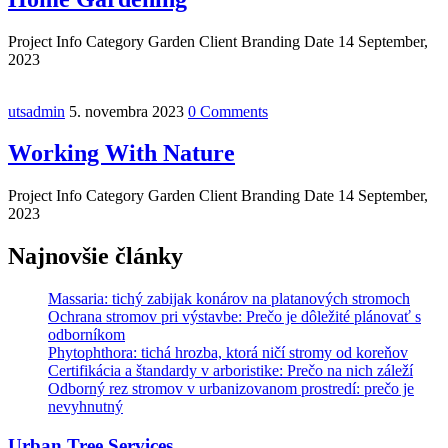
Project Info Category Garden Client Branding Date 14 September,
2023
utsadmin
5. novembra 2023
0 Comments
Working With Nature
Project Info Category Garden Client Branding Date 14 September,
2023
Najnovšie články
Massaria: tichý zabijak konárov na platanových stromoch
Ochrana stromov pri výstavbe: Prečo je dôležité plánovať s
odborníkom
Phytophthora: tichá hrozba, ktorá ničí stromy od koreňov
Certifikácia a štandardy v arboristike: Prečo na nich záleží
Odborný rez stromov v urbanizovanom prostredí: prečo je
nevyhnutný
Urban Tree Services