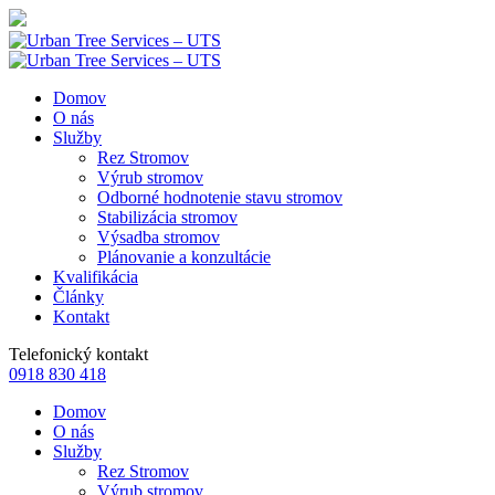
Domov
O nás
Služby
Rez Stromov
Výrub stromov
Odborné hodnotenie stavu stromov
Stabilizácia stromov
Výsadba stromov
Plánovanie a konzultácie
Kvalifikácia
Články
Kontakt
Telefonický kontakt
0918 830 418
Domov
O nás
Služby
Rez Stromov
Výrub stromov